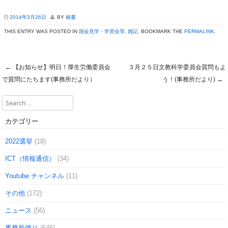
2014年3月26日
BY
秘書
THIS ENTRY WAS POSTED IN
国会見学・学習会等
,
雑記
. BOOKMARK THE
PERMALINK
.
←
【お知らせ】明日！厚生労働委員会
３月２５日文教科学委員会質問もよ
Post navigation
で質問にたちます(事務所だより）
う！(事務所だより)
→
Search
カテゴリー
2022選挙
(18)
ICT（情報通信）
(34)
Youtube チャンネル
(11)
その他
(172)
ニュース
(56)
事務所便り
(646)