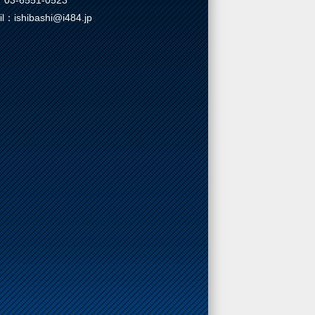
03-6551-0523
il：ishibashi@i484.jp