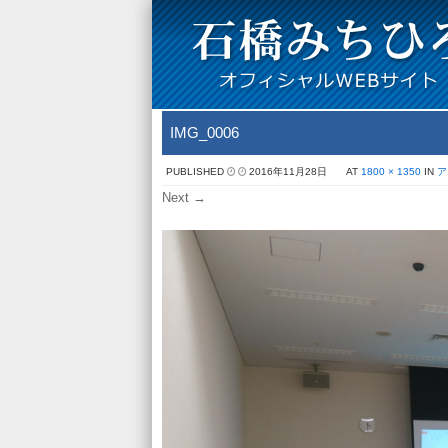
IMG_0006
PUBLISHED
2016年11月28日
AT
1800 × 1350
IN
ア
Next →