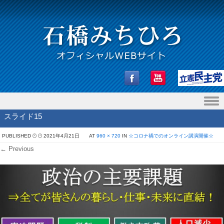
Skip to content
スライド15
PUBLISHED
2021年4月21日
AT
960 × 720
IN
☆コロナ禍でのオンライン講演開催☆
← Previous