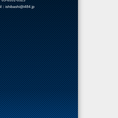
03-6551-0523
il：ishibashi@i484.jp