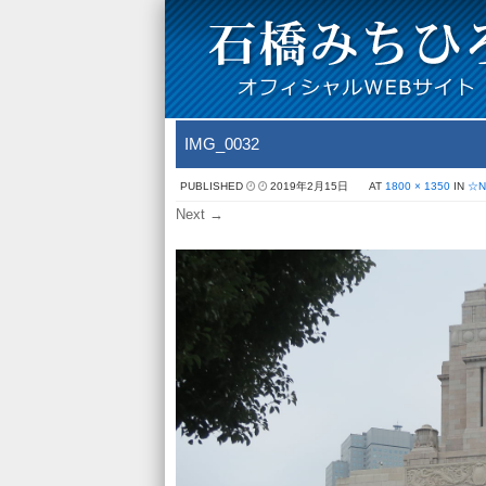
IMG_0032
PUBLISHED
2019年2月15日
AT
1800 × 1350
IN
☆
Next →