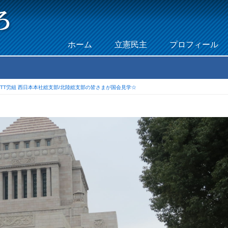
Skip to content
ホーム
立憲民主
プロフィール
Menu
NTT労組 西日本本社総支部/北陸総支部の皆さまが国会見学☆