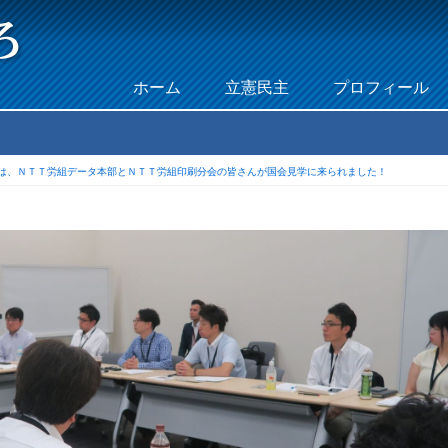
Skip to content
ホーム
立憲民主
プロフィール
Menu
は、ＮＴＴ労組データ本部とＮＴＴ労組印刷分会の皆さんが国会見学に来られました！