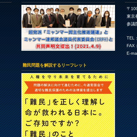
〒100
東京
参議
TEL：
FAX：
E-ma
難民問題を解説するリーフレット