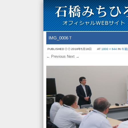
IMG_0006Ｔ
PUBLISHED
2018年5月18日
AT
1800 × 644
IN
今週
← Previous
Next →