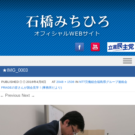
Skip to content
★IMG_0003
PUBLISHED
2016年4月8日
AT
2048 × 1536
IN
NTT労働組合福島県グループ連絡会
FRAGEの皆さんが国会見学！(事務所だより)
← Previous
Next →