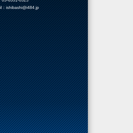
03-6551-0523
il：ishibashi@i484.jp