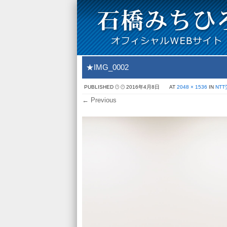
★IMG_0002
PUBLISHED
2016年4月8日
AT
2048 × 1536
IN
NT
← Previous