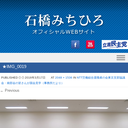
Skip to content
★IMG_0019
PUBLISHED
2016年3月17日
AT
2048 × 1536
IN
NTT労働組合退職者の会東京支部協議
会・南部会の皆さんが国会見学（事務所だより）
← Previous