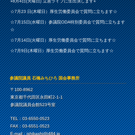
⭐︎8月4日(火曜日) 立憲ライブに生出演します⭐︎
☆7月23 日(木曜日）厚生労働委員会で質問に立ちます☆
☆7月15日(水曜日）参議院ODA特別委員会で質問に立ちます
☆
☆7月14日(火曜日）厚生労働委員会で質問に立ちます☆
☆7月9日(木曜日）厚生労働委員会で質問に立ちます☆
参議院議員 石橋みちひろ 国会事務所
〒100-8962
東京都千代田区永田町2-1-1
参議院議員会館523号室
TEL：03-6550-0523
FAX：03-6551-0523
E-mail：ishibashi@i484.jp