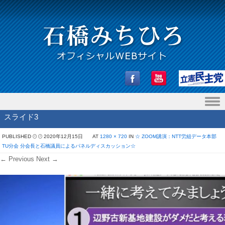
Skip to content
スライド3
PUBLISHED
2020年12月15日
AT
1280 × 720
IN
☆ ZOOM講演：NTT労組データ本部
TU分会 分会長と石橋議員によるパネルディスカッション☆
← Previous
Next →