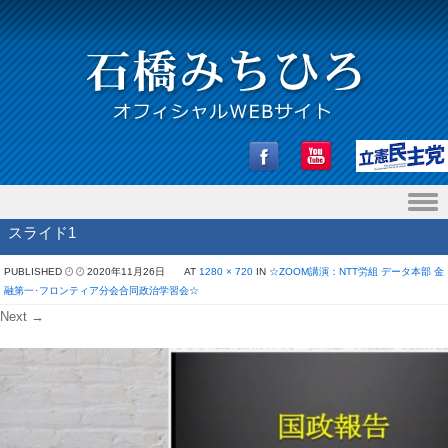
Skip to content
スライド1
PUBLISHED
2020年11月26日
AT
1280 × 720
IN
☆ZOOM講演：NTT労組 データ本部 金
融第一･フロンティア分会合同政治学習会☆
Next →