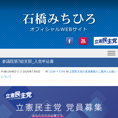
Skip to content
参議院第7総支部_入党申込書
PUBLISHED
2020年7月6日
AT
1239 × 1754
IN
立憲民主党の党員募集のご案内とお願い
について