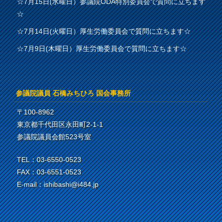
☆7月15日(水曜日）参議院ODA特別委員会で質問に立ちます
☆
☆7月14日(火曜日）厚生労働委員会で質問に立ちます☆
☆7月9日(木曜日）厚生労働委員会で質問に立ちます☆
参議院議員 石橋みちひろ 国会事務所
〒100-8962
東京都千代田区永田町2-1-1
参議院議員会館523号室
TEL：03-6550-0523
FAX：03-6551-0523
E-mail：ishibashi@i484.jp