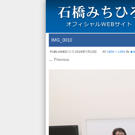
IMG_0010
PUBLISHED
2018年7月13日
AT
1800 × 1350
IN
★
← Previous