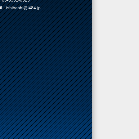
03-6551-0523
il：ishibashi@i484.jp