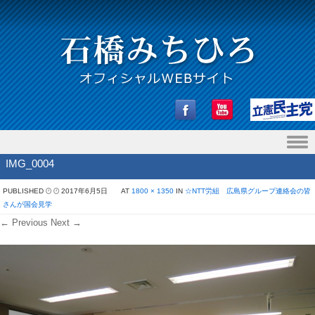
Skip to content
IMG_0004
PUBLISHED
2017年6月5日
AT
1800 × 1350
IN
☆NTT労組 広島県グループ連絡会の皆
さんが国会見学
← Previous
Next →