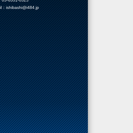
03-6551-0523
il：ishibashi@i484.jp