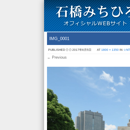
IMG_0001
PUBLISHED
2017年6月5日
AT
1800 × 1350
IN
☆N
← Previous