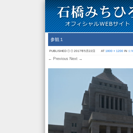
参観１
PUBLISHED
2017年5月22日
AT
1800 × 1200
IN
☆
← Previous
Next →