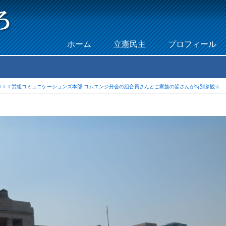
Skip to content
ホーム
立憲民主
プロフィール
Menu
ＮＴＴ労組コミュニケーションズ本部 コムエンジ分会の組合員さんとご家族の皆さんが特別参観☆