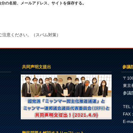
自分の名前、メールアドレス、サイトを保存する。
ご注意ください。（スパム対策）
共同声明文提出
参議
〒100
東京
参議
TEL：
FAX：
E-ma