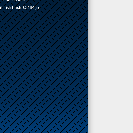
03-6551-0523
il：ishibashi@i484.jp