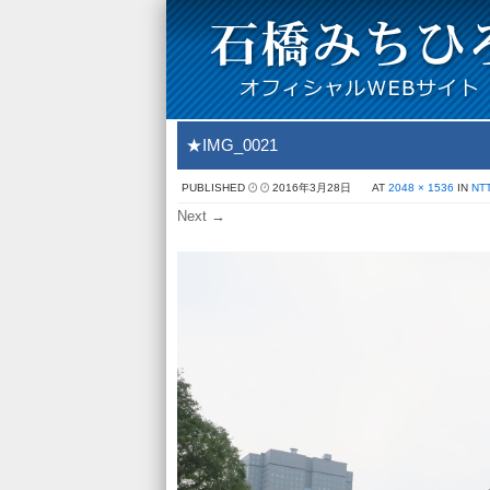
★IMG_0021
PUBLISHED
2016年3月28日
AT
2048 × 1536
IN
N
Next →