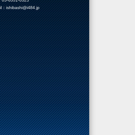
03-6551-0523
il：ishibashi@i484.jp