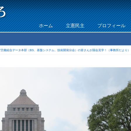
Skip to content
ホーム
立憲民主
プロフィール
Menu
TT労働組合データ本部（BS、基盤システム、技術開発分会）の皆さんが国会見学！（事務所だより）