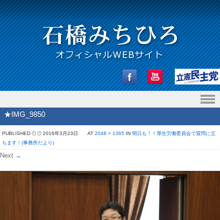
Skip to content
★IMG_9850
PUBLISHED
2016年3月23日
AT
2048 × 1365
IN
明日も！！厚生労働委員会で質問に立
ちます！(事務所だより)
Next →