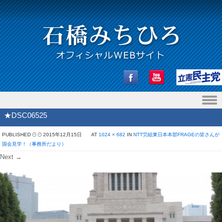
Skip to content
★DSC06525
PUBLISHED
2015年12月15日
AT
1024 × 682
IN
NTT労組東日本本部FRAGEの皆さんが
国会見学！（事務所だより）
Next →