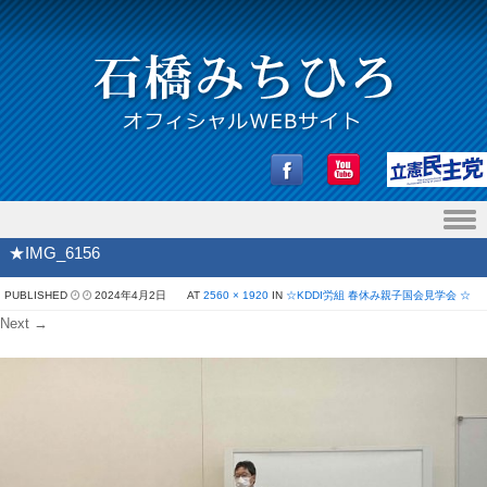
Skip to content
★IMG_6156
PUBLISHED
2024年4月2日
AT
2560 × 1920
IN
☆KDDI労組 春休み親子国会見学会 ☆
Next →