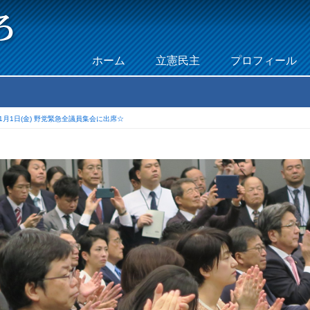
Skip to content
ホーム
立憲民主
プロフィール
Menu
11月1日(金) 野党緊急全議員集会に出席☆