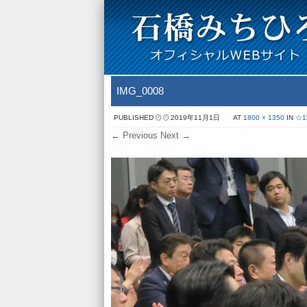
IMG_0008
PUBLISHED
2019年11月1日
AT
1800 × 1350
IN
☆
← Previous
Next →