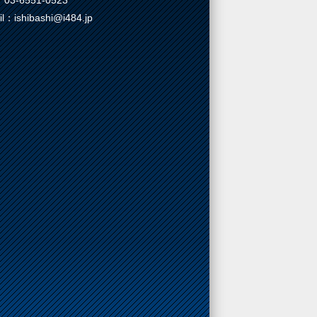
03-6551-0523
il：ishibashi@i484.jp