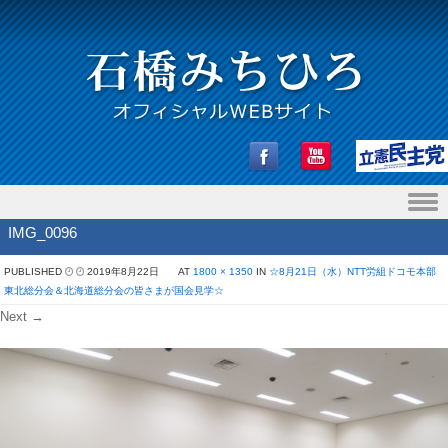
Skip to content
IMG_0096
PUBLISHED
2019年8月22日
AT
1800 × 1350
IN
☆8月21日（水）NTT労組ドコモ本部
東北総分会＆北海道総分会の皆さまが国会見学☆
Next →