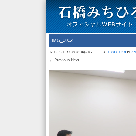
IMG_0002
PUBLISHED
2019年4月23日
AT
1800 × 1350
IN
☆
← Previous
Next →