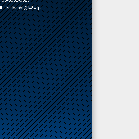
03-6551-0523
il：ishibashi@i484.jp