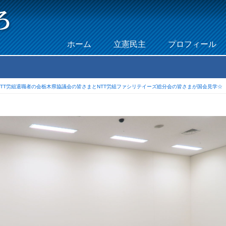
Skip to content
ホーム
立憲民主
プロフィール
Menu
NTT労組退職者の会栃木県協議会の皆さまとNTT労組ファシリテイーズ総分会の皆さまが国会見学☆