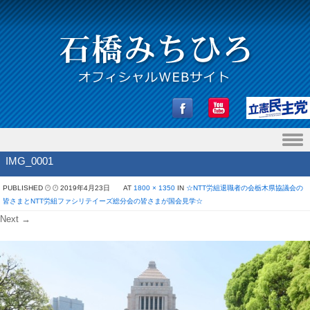
Skip to content
IMG_0001
PUBLISHED
2019年4月23日
AT
1800 × 1350
IN
☆NTT労組退職者の会栃木県協議会の
皆さまとNTT労組ファシリテイーズ総分会の皆さまが国会見学☆
Next →