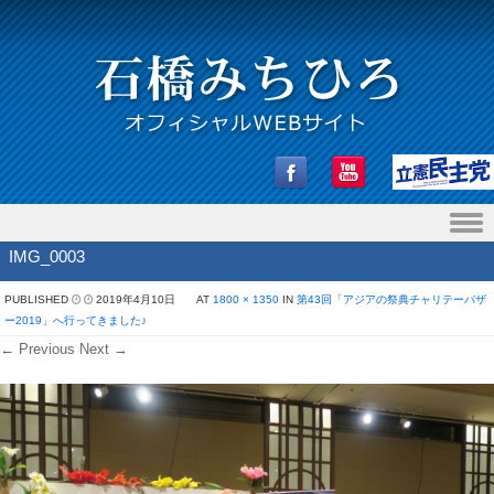
Skip to content
IMG_0003
PUBLISHED
2019年4月10日
AT
1800 × 1350
IN
第43回「アジアの祭典チャリテーバザ
ー2019」へ行ってきました♪
← Previous
Next →