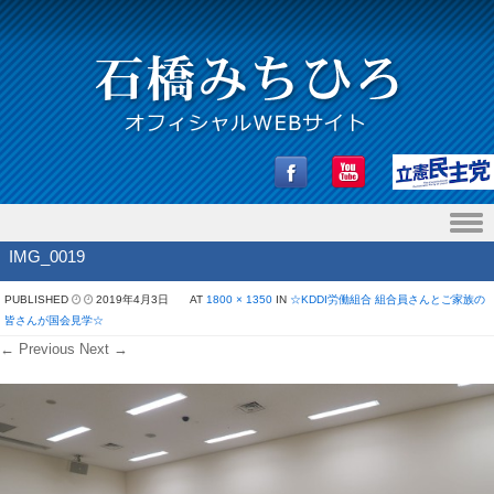
Skip to content
IMG_0019
PUBLISHED
2019年4月3日
AT
1800 × 1350
IN
☆KDDI労働組合 組合員さんとご家族の
皆さんが国会見学☆
← Previous
Next →