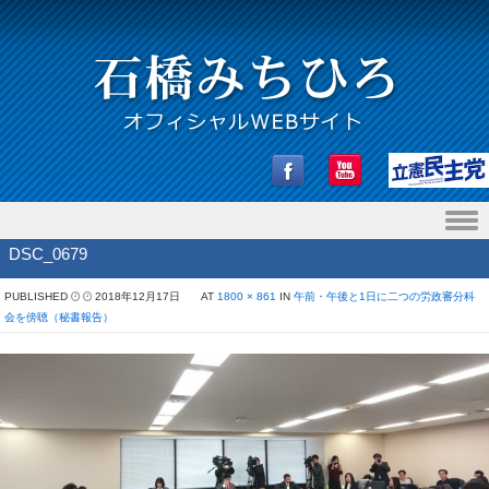
Skip to content
DSC_0679
PUBLISHED
2018年12月17日
AT
1800 × 861
IN
午前・午後と1日に二つの労政審分科
会を傍聴（秘書報告）