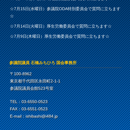
☆7月15日(水曜日）参議院ODA特別委員会で質問に立ちます
☆
☆7月14日(火曜日）厚生労働委員会で質問に立ちます☆
☆7月9日(木曜日）厚生労働委員会で質問に立ちます☆
参議院議員 石橋みちひろ 国会事務所
〒100-8962
東京都千代田区永田町2-1-1
参議院議員会館523号室
TEL：03-6550-0523
FAX：03-6551-0523
E-mail：ishibashi@i484.jp