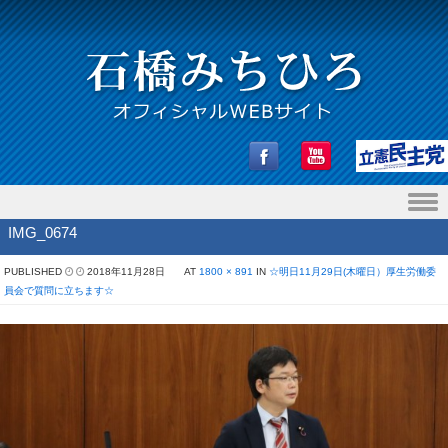
Skip to content
IMG_0674
PUBLISHED
2018年11月28日
AT
1800 × 891
IN
☆明日11月29日(木曜日）厚生労働委
員会で質問に立ちます☆