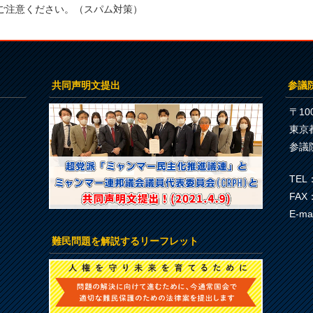
ご注意ください。（スパム対策）
共同声明文提出
参議
〒100
東京
参議
TEL：
FAX：
E-ma
難民問題を解説するリーフレット