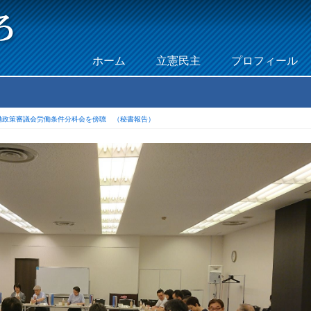
Skip to content
ホーム
立憲民主
プロフィール
Menu
働政策審議会労働条件分科会を傍聴 （秘書報告）