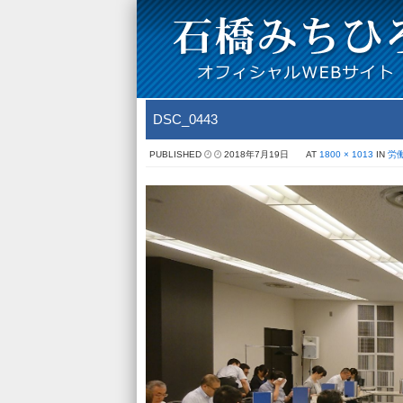
DSC_0443
PUBLISHED
2018年7月19日
AT
1800 × 1013
IN
労