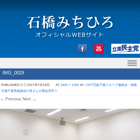
Skip to content
IMG_0029
PUBLISHED
2017年7月19日
AT
1800 × 1350
IN
☆NTT労組千葉グループ連絡会・情報
労連千葉県協議会の皆さんが国会見学☆
← Previous
Next →