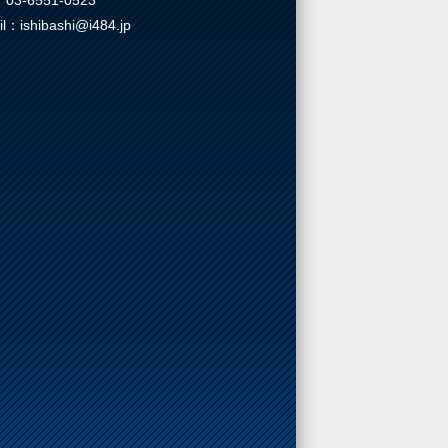
03-6551-0523
il：ishibashi@i484.jp