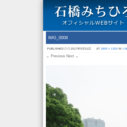
IMG_0008
PUBLISHED
2017年5月31日
AT
1800 × 1350
IN
☆
← Previous
Next →