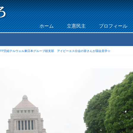
Skip to content
ホーム
立憲民主
プロフィール
Menu
NTT労組テルウェル東日本グループ総支部 アイピーエス分会の皆さんが国会見学☆