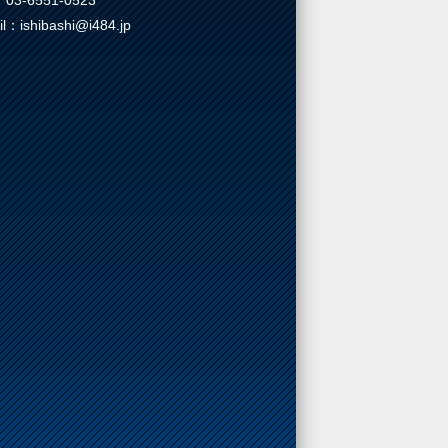
03-6551-0523
il：ishibashi@i484.jp