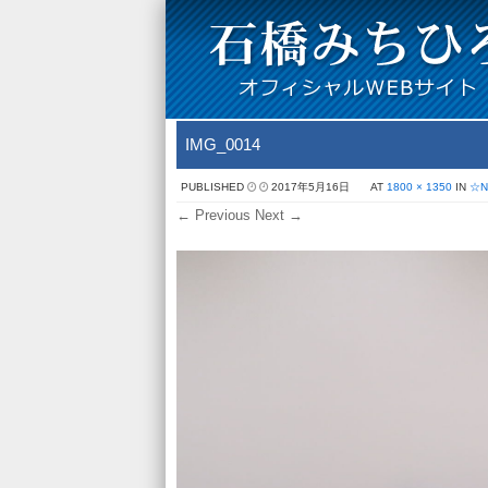
IMG_0014
PUBLISHED
2017年5月16日
AT
1800 × 1350
IN
☆
← Previous
Next →