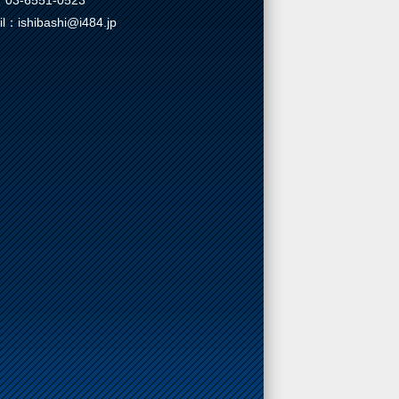
03-6551-0523
il：ishibashi@i484.jp