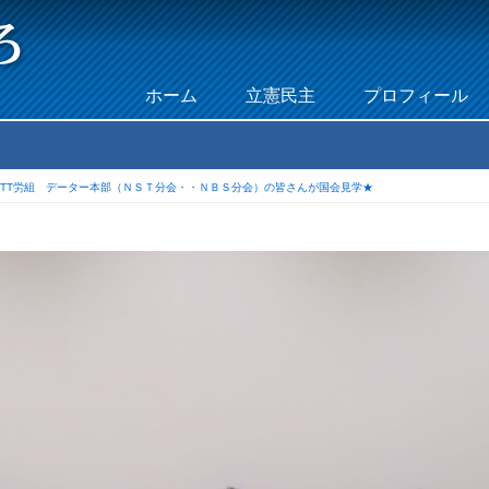
Skip to content
ホーム
立憲民主
プロフィール
Menu
NTT労組 データー本部（ＮＳＴ分会・・ＮＢＳ分会）の皆さんが国会見学★