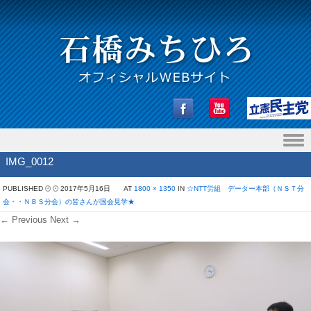
Skip to content
IMG_0012
PUBLISHED
2017年5月16日
AT
1800 × 1350
IN
☆NTT労組 データー本部（ＮＳＴ分
会・・ＮＢＳ分会）の皆さんが国会見学★
← Previous
Next →