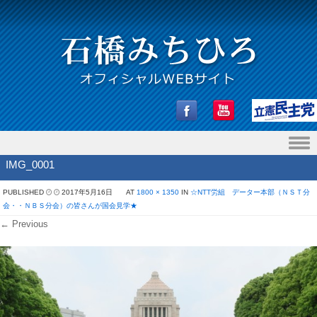
Skip to content
IMG_0001
PUBLISHED
2017年5月16日
AT
1800 × 1350
IN
☆NTT労組 データー本部（ＮＳＴ分
会・・ＮＢＳ分会）の皆さんが国会見学★
← Previous