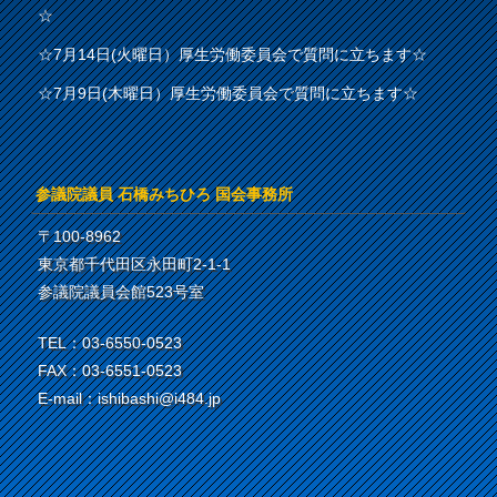
☆
☆7月14日(火曜日）厚生労働委員会で質問に立ちます☆
☆7月9日(木曜日）厚生労働委員会で質問に立ちます☆
参議院議員 石橋みちひろ 国会事務所
〒100-8962
東京都千代田区永田町2-1-1
参議院議員会館523号室
TEL：03-6550-0523
FAX：03-6551-0523
E-mail：ishibashi@i484.jp