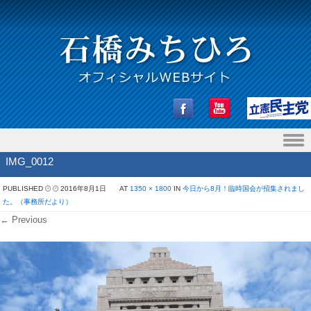
Skip to content
IMG_0012
PUBLISHED
2016年8月1日
AT
1350 × 1800
IN
今日から8月！臨時国会が招集されまし
た。（事務所だより）
← Previous