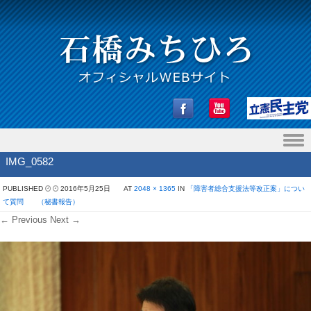
Skip to content
IMG_0582
PUBLISHED
2016年5月25日
AT
2048 × 1365
IN
「障害者総合支援法等改正案」につい
て質問 （秘書報告）
← Previous
Next →