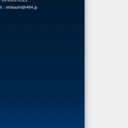
03-6551-0523
il：ishibashi@i484.jp