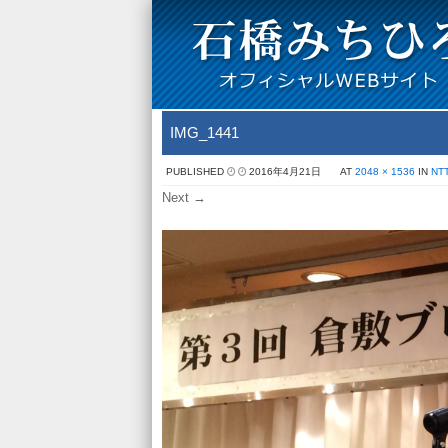
IMG_1441
PUBLISHED
2016年4月21日
AT
2048 × 1536
IN
N
Next →