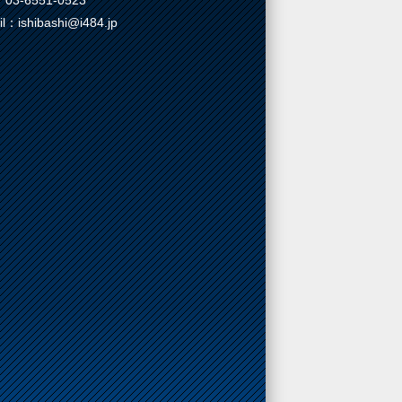
03-6551-0523
il：ishibashi@i484.jp