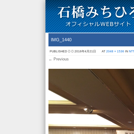
IMG_1440
PUBLISHED
2016年4月21日
AT
2048 × 1536
IN
N
← Previous