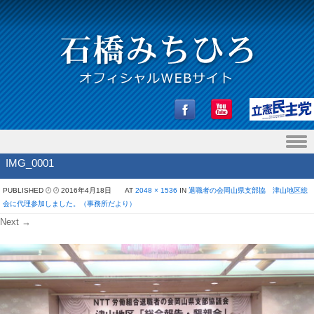
Skip to content
IMG_0001
PUBLISHED
2016年4月18日
AT
2048 × 1536
IN
退職者の会岡山県支部協 津山地区総
会に代理参加しました。（事務所だより）
Next →