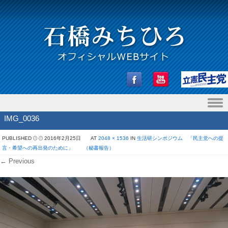
Skip to content
IMG_0036
PUBLISHED
2016年2月25日
AT
2048 × 1536
IN
生活研シンポジウム 「民主党への提
言・希望への再出発のために」 （秘書報告）
← Previous