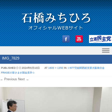
Skip to content
IMG_7829
PUBLISHED
2024年6月10日
AT
1800 × 1350
IN
☆NTT労組関西総支部大阪南分会
FRAGEの皆さまが国会見学☆
← Previous
Next →