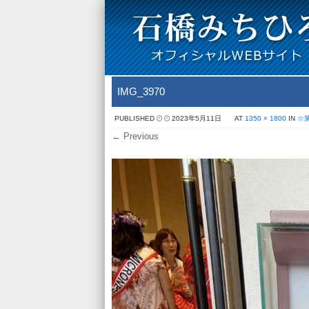
IMG_3970
PUBLISHED
2023年5月11日
AT
1350 × 1800
IN
☆
← Previous