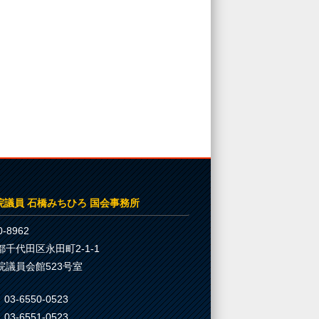
院議員 石橋みちひろ 国会事務所
-8962
都千代田区永田町2-1-1
院議員会館523号室
03-6550-0523
03-6551-0523