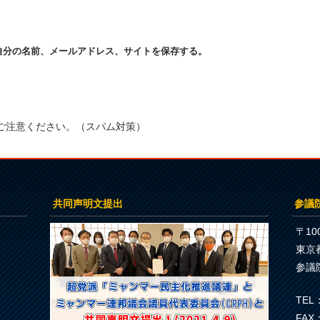
自分の名前、メールアドレス、サイトを保存する。
ご注意ください。（スパム対策）
共同声明文提出
参議
〒100
東京
参議
TEL：
FAX：