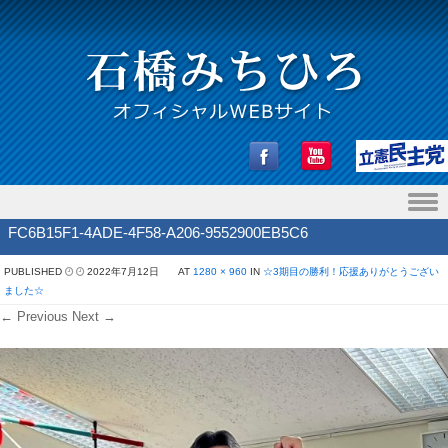
Skip to content
FC6B15F1-4ADE-4F58-A206-9552900EB5C6
PUBLISHED
2022年7月12日
AT
1280 × 960
IN
☆3期目の勝利！応援ありがとうござい
ました☆
← Previous
Next →